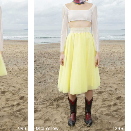
99 €
99 €
Midi Yellow
129 €
129 €