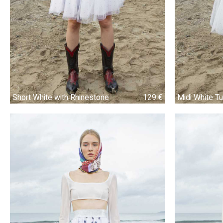
Short White with Rhinestone
129 €
129 €
Midi White Tu