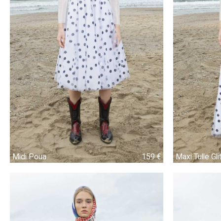
Midi Poua
159 €
159 €
Maxi Tulle Gli