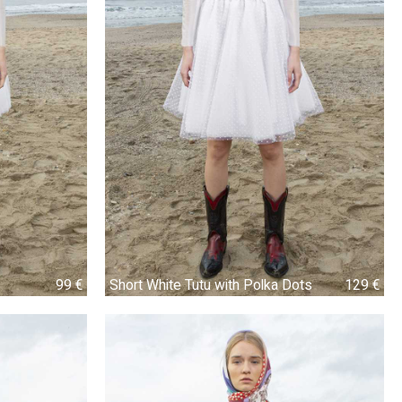
99 €
99 €
Short White Tutu with Polka Dots
129 €
129 €