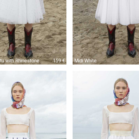
tu with Rhinestone
159 €
159 €
Midi White